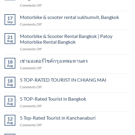
rental
on
Comments Off
Bangkok
Motorcycle
sukhumvit,
Rentals
Motorbike & scooter rental sukhumvit, Bangkok
nana
17
in
Sep
on
Comments Off
Bangkok
Motorbike
|
&
Motorbike & Scooter Rental Bangkok | Patoy
Hire
21
scooter
Aug
Motorbike Rental Bangkok
scooter
rental
in
on
Comments Off
sukhumvit,
Bangkok
Motorbike
Bangkok
&
เช่ามอเตอร์ไซค์กรุงเทพมหานคร
18
Scooter
Aug
on
Comments Off
Rental
เช่า
Bangkok
มอเตอร์ไซค์
5 TOP-RATED TOURIST IN CHIANG MAI
|
18
กรุงเทพมหานคร
Aug
Patoy
on
Comments Off
Motorbike
5
Rental
TOP-
5 TOP-Rated Tourist in Bangkok
13
Bangkok
RATED
Aug
on
Comments Off
TOURIST
5
IN
TOP-
5 Top-Rated Tourist in Kanchanaburi
CHIANG
12
Rated
Aug
MAI
on
Comments Off
Tourist
5
in
Top-