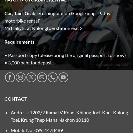
Car, Taxi, Grab, etc.
pinpoint on Google map "Patoy
motorbike rental"
Mrt: alight at Khlongtoei station exit 2
Requirements
• Passport copy (please bring the original passport to show)
• 3,000 baht for deposit
CONTACT
Address: 1202/2 Rama IV Road, Khlong Toei, Khet Khlong
Toei, Krung Thep Maha Nakhon 10110
Mobile No:
099-4478489