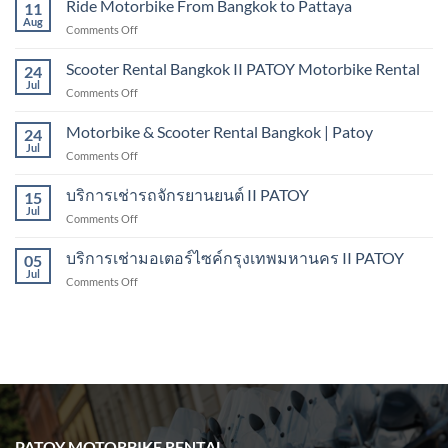
Ride Motorbike From Bangkok to Pattaya
Bangkok
11
Rated
Aug
on
Comments Off
Tourist
Ride
in
Motorbike
Scooter Rental Bangkok II PATOY Motorbike Rental
Kanchanaburi
24
From
Jul
on
Comments Off
Bangkok
Scooter
to
Rental
Motorbike & Scooter Rental Bangkok | Patoy
Pattaya
24
Bangkok
Jul
on
Comments Off
II
Motorbike
PATOY
&
บริการเช่ารถจักรยานยนต์ II PATOY
Motorbike
15
Scooter
Jul
Rental
on
Comments Off
Rental
บริการ
Bangkok
เช่า
บริการเช่ามอเตอร์ไซค์กรุงเทพมหานคร II PATOY
|
05
รถ
Jul
Patoy
on
Comments Off
จักรยานยนต์
บริการ
II
เช่า
PATOY
มอเตอร์ไซค์
กรุงเทพมหานคร
II
PATOY
PATOY MOTORBIKE RENTAL