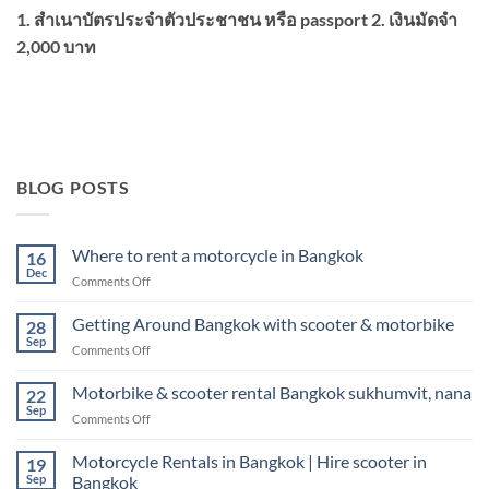
1. สำเนาบัตรประจำตัวประชาชน หรือ passport 2. เงินมัดจำ
2,000 บาท
BLOG POSTS
Where to rent a motorcycle in Bangkok
16
Dec
on
Comments Off
Where
to
Getting Around Bangkok with scooter & motorbike
28
rent
Sep
on
Comments Off
a
Getting
motorcycle
Around
Motorbike & scooter rental Bangkok sukhumvit, nana
in
22
Bangkok
Sep
Bangkok
on
Comments Off
with
Motorbike
scooter
&
Motorcycle Rentals in Bangkok | Hire scooter in
&
19
scooter
Sep
Bangkok
motorbike