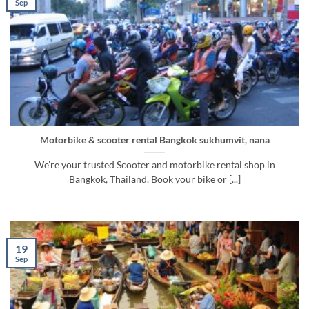
Sep
Motorbike & scooter rental Bangkok sukhumvit, nana
We’re your trusted Scooter and motorbike rental shop in
Bangkok, Thailand. Book your bike or [...]
19
Sep