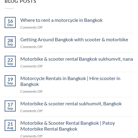
BLOG POSTS
Where to rent a motorcycle in Bangkok
16
Dec
on
Comments Off
Where
to
Getting Around Bangkok with scooter & motorbike
28
rent
Sep
on
Comments Off
a
Getting
motorcycle
Around
Motorbike & scooter rental Bangkok sukhumvit, nana
in
22
Bangkok
Sep
Bangkok
on
Comments Off
with
Motorbike
scooter
&
Motorcycle Rentals in Bangkok | Hire scooter in
&
19
scooter
Sep
Bangkok
motorbike
rental
on
Comments Off
Bangkok
Motorcycle
sukhumvit,
Rentals
Motorbike & scooter rental sukhumvit, Bangkok
nana
17
in
Sep
on
Comments Off
Bangkok
Motorbike
|
&
Motorbike & Scooter Rental Bangkok | Patoy
Hire
21
scooter
Aug
Motorbike Rental Bangkok
scooter
rental
in
on
Comments Off
sukhumvit,