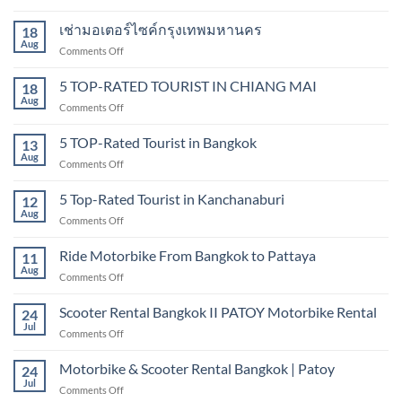
Bangkok
Motorbike
Bangkok
&
เช่ามอเตอร์ไซค์กรุงเทพมหานคร
18
Scooter
Aug
on
Comments Off
Rental
เช่า
Bangkok
มอเตอร์ไซค์
5 TOP-RATED TOURIST IN CHIANG MAI
|
18
กรุงเทพมหานคร
Aug
Patoy
on
Comments Off
Motorbike
5
Rental
TOP-
5 TOP-Rated Tourist in Bangkok
13
Bangkok
RATED
Aug
on
Comments Off
TOURIST
5
IN
TOP-
5 Top-Rated Tourist in Kanchanaburi
CHIANG
12
Rated
Aug
MAI
on
Comments Off
Tourist
5
in
Top-
Ride Motorbike From Bangkok to Pattaya
Bangkok
11
Rated
Aug
on
Comments Off
Tourist
Ride
in
Motorbike
Scooter Rental Bangkok II PATOY Motorbike Rental
Kanchanaburi
24
From
Jul
on
Comments Off
Bangkok
Scooter
to
Rental
Motorbike & Scooter Rental Bangkok | Patoy
Pattaya
24
Bangkok
Jul
on
Comments Off
II