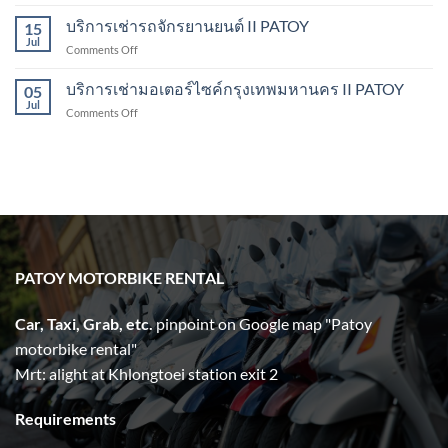
Motorbike
PATOY
&
บริการเช่ารถจักรยานยนต์ II PATOY
Motorbike
15
Scooter
Jul
Rental
on
Comments Off
Rental
บริการ
Bangkok
เช่า
บริการเช่ามอเตอร์ไซค์กรุงเทพมหานคร II PATOY
|
05
รถ
Jul
Patoy
on
Comments Off
จักรยานยนต์
บริการ
II
เช่า
PATOY
มอเตอร์ไซค์
กรุงเทพมหานคร
II
PATOY
PATOY MOTORBIKE RENTAL
Car, Taxi, Grab, etc.
pinpoint on Google map "Patoy
motorbike rental"
Mrt: alight at Khlongtoei station exit 2
Requirements